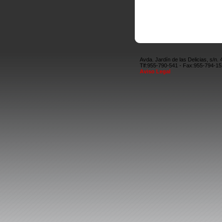
Avda. Jardín de las Delicias, s/n.
Tlf:955-790-541 - Fax:955-794-1
Aviso Legal