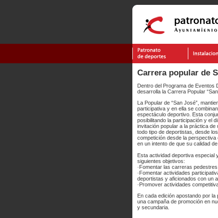
Carrera popular de 
Dentro del Programa de Eventos D
desarrolla la Carrera Popular “San
La Popular de “San José”, mantiene
participativa y en ella se combina
espectáculo deportivo. Esta conjun
posibilitando la participación y el 
invitación popular a la práctica d
todo tipo de deportistas, desde l
competición desde la perspectiva d
en un intento de que su calidad de 
Esta actividad deportiva especial 
siguientes objetivos:
·Fomentar las carreras pedestres 
·Fomentar actividades participativ
deportistas y aficionados con un 
·Promover actividades competitiva
En cada edición apostando por la p
una campaña de promoción en nues
y secundaria.