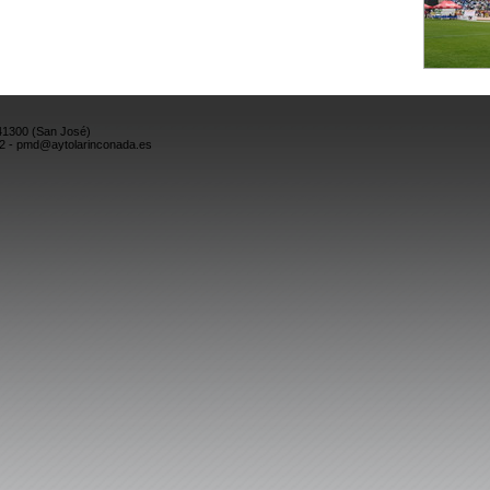
 41300 (San José)
52 - pmd@aytolarinconada.es