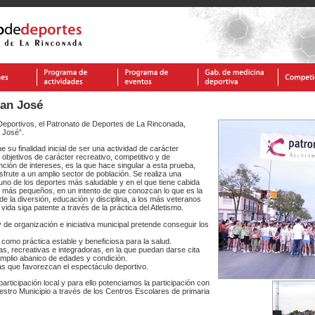
San José
eportivos, el Patronato de Deportes de La Rinconada,
 José”.
 su finalidad inicial de ser una actividad de carácter
n objetivos de carácter recreativo, competitivo y de
ción de intereses, es la que hace singular a esta prueba,
disfrute a un amplio sector de población. Se realiza una
e uno de los deportes más saludable y en el que tiene cabida
os más pequeños, en un intento de que conozcan lo que es la
e la diversión, educación y disciplina, a los más veteranos
vida siga patente a través de la práctica del Atletismo.
y de organización e iniciativa municipal pretende conseguir los
como práctica estable y beneficiosa para la salud.
as, recreativas e integradoras, en la que puedan darse cita
amplio abanico de edades y condición.
s que favorezcan el espectáculo deportivo.
articipación local y para ello potenciamos la participación con
tro Municipio a través de los Centros Escolares de primaria