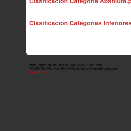
Clasificacion Categoria Absoluta.
Clasificacion Categorias Inferiore
Avda. Jardín de las Delicias, s/n. 41300 (San José)
Tlf:955-790-541 - Fax:955-794-152 - pmd@aytolarinconada.es
Aviso Legal