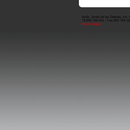
Avda. Jardín de las Delicias, s/n.
Tlf:955-790-541 - Fax:955-794-1
Aviso Legal