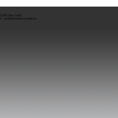
 41300 (San José)
52 - pmd@aytolarinconada.es