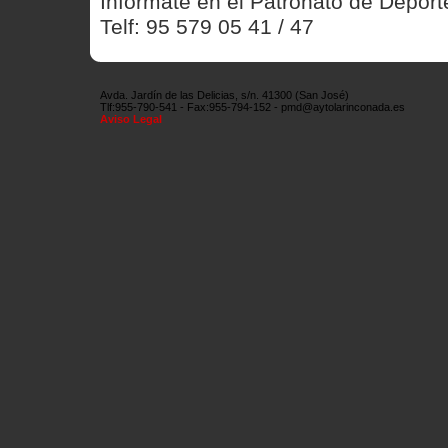
Infórmate en el Patronato de Deport
Telf: 95 579 05 41 / 47
Avda. Jardín de las Delicias, s/n. 41300 (San José)
Tlf:955-790-541 - Fax:955-794-152 - pmd@aytolarinconada.es
Aviso Legal