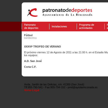
Fútbol
04/08/2011
XXXVIª TROFEO DE VERANO
El próximo viernes 12 de Agosto de 2011 a las 21:00 h. en el Estadio Mu
los equipos:
A.D. San José
Coria C.F.
Avda. Jardín de las Delicias, s/n. 41300 (San José)
Tlf:955-790-541 - Fax:955-794-152 - pmd@aytolarinconada.es
Aviso Legal