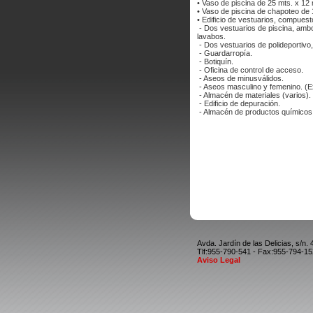
• Vaso de piscina de 25 mts. x 12
• Vaso de piscina de chapoteo de 
• Edificio de vestuarios, compuest
- Dos vestuarios de piscina, ambo
lavabos.
- Dos vestuarios de polideportivo
- Guardarropía.
- Botiquín.
- Oficina de control de acceso.
- Aseos de minusválidos.
- Aseos masculino y femenino. (Ex
- Almacén de materiales (varios).
- Edificio de depuración.
- Almacén de productos químicos
Avda. Jardín de las Delicias, s/n.
Tlf:955-790-541 - Fax:955-794-1
Aviso Legal