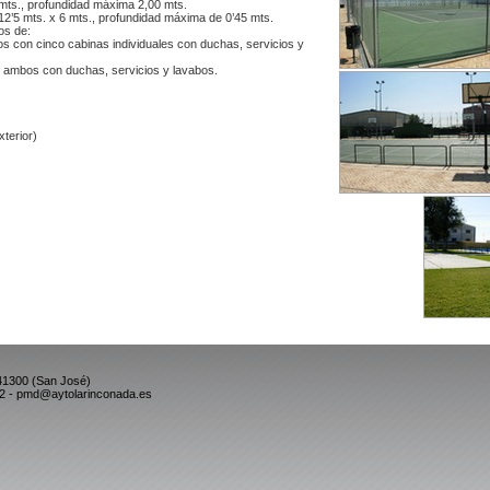
 mts., profundidad máxima 2,00 mts.
12’5 mts. x 6 mts., profundidad máxima de 0’45 mts.
os de:
s con cinco cabinas individuales con duchas, servicios y
, ambos con duchas, servicios y lavabos.
terior)
 41300 (San José)
52 - pmd@aytolarinconada.es