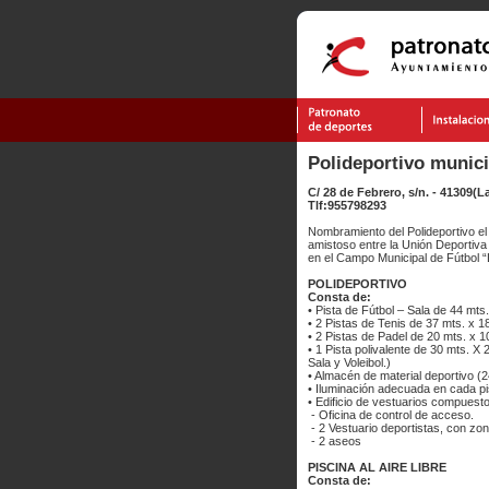
Polideportivo munic
C/ 28 de Febrero, s/n. - 41309(
Tlf:955798293
Nombramiento del Polideportivo e
amistoso entre la Unión Deportiv
en el Campo Municipal de Fútbol
POLIDEPORTIVO
Consta de:
• Pista de Fútbol – Sala de 44 mts.
• 2 Pistas de Tenis de 37 mts. x 1
• 2 Pistas de Padel de 20 mts. x 1
• 1 Pista polivalente de 30 mts. X
Sala y Voleibol.)
• Almacén de material deportivo 
• Iluminación adecuada en cada pi
• Edificio de vestuarios compuesto
- Oficina de control de acceso.
- 2 Vestuario deportistas, con zo
- 2 aseos
PISCINA AL AIRE LIBRE
Consta de: