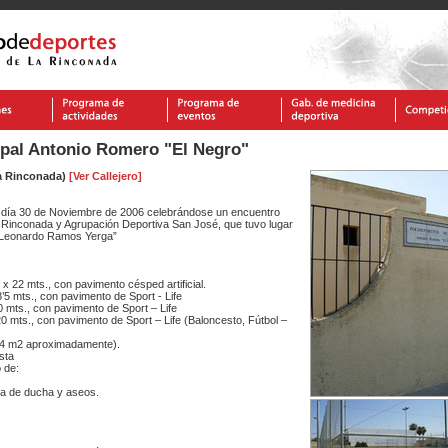
ipal Antonio Romero "El Negro"
La Rinconada)
[Ver Callejero]
l día 30 de Noviembre de 2006 celebrándose un encuentro
a Rinconada y Agrupación Deportiva San José, que tuvo lugar
 “Leonardo Ramos Yerga”
 x 22 mts., con pavimento césped artificial.
8’5 mts., con pavimento de Sport - Life
0 mts., con pavimento de Sport – Life
 20 mts., con pavimento de Sport – Life (Baloncesto, Fútbol –
(24 m2 aproximadamente).
sta
 de:
na de ducha y aseos.